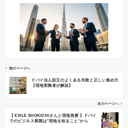
前のページへ
投
ドバイ法人設立のよくある失敗と正しい進め方
稿
【現地実務者が解説】
ナ
ビ
ゲ
次のページへ
ー
【 EXILE SHOKICHIさんと現地視察 】ドバイ
シ
でのビジネス展開は“現地を知ること”から
ョ